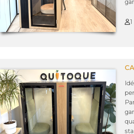
gar
1
CA
Id
pe
Par
gar
qu
sta