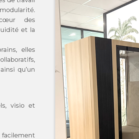
s de travail
modularité.
 cœur des
uidité et la
ains, elles
laboratifs,
insi qu’un
s, visio et
facilement