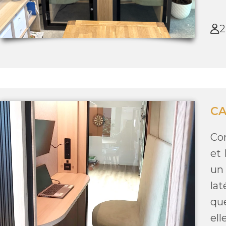
2
CA
Con
et 
un
lat
que
ell