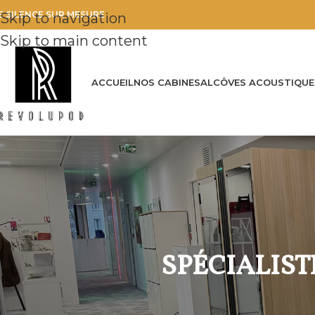
E SILENCE SUR MESURE
Skip to navigation
Skip to main content
ACCUEIL
NOS CABINES
ALCÔVES ACOUSTIQUE
SPÉCIALIST