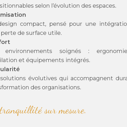
sitionnables selon l’évolution des espaces.
imisation
esign compact, pensé pour une intégrati
 perte de surface utile.
fort
 environnements soignés : ergonomie,
ilation et équipements intégrés.
ularité
solutions évolutives qui accompagnent dur
sformation des organisations.
tranquillité sur mesure.