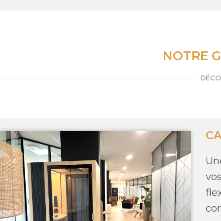
NOTRE G
DÉCO
CA
Un
vo
fl
con