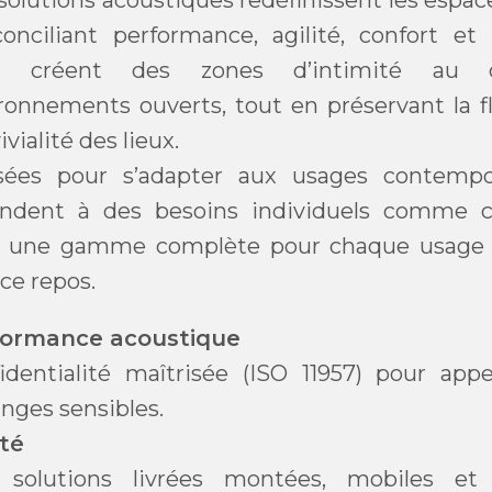
solutions acoustiques redéfinissent les espace
onciliant performance, agilité, confort et 
es créent des zones d’intimité au
ronnements ouverts, tout en préservant la fl
vialité des lieux.
ées pour s’adapter aux usages contempor
ndent à des besoins individuels comme col
 une gamme complète pour chaque usage a
ce repos.
formance acoustique
identialité maîtrisée (ISO 11957) pour appel
nges sensibles.
ité
 solutions livrées montées, mobiles et 