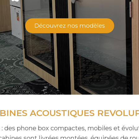
Découvrez nos modèles
ABINES ACOUSTIQUES REVOLU
ilité : des phone box compactes, mobiles et évo
cabines sont livrées montées, équipées de rou